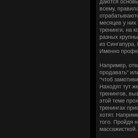
даются основы
всему, правил
отрабатываютс
месяцев у них
тренинги, на 
разных крупны
из Сингапура, 
Именно профес
Например, оте
продавать" ил
"чтоб замотив
Находят тут ж
тренингов, выз
этой теме прох
тренингах прис
хотят. Наприм
того. Пройдя 
массажисткой.