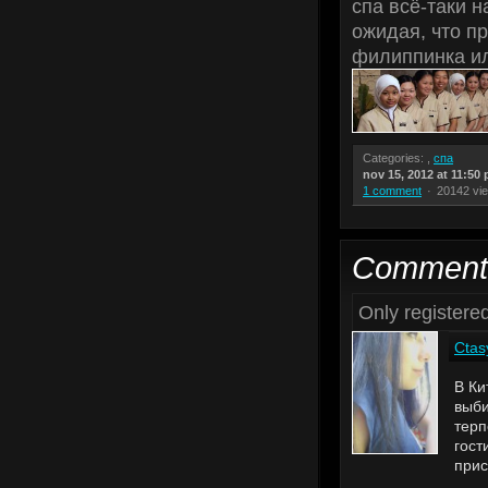
спа всё-таки н
ожидая, что пр
филиппинка ил
Categories: ,
спа
nov 15, 2012 at 11:50
1 comment
20142 vi
Comment
Only register
Ctas
В Ки
выби
терп
гост
прис