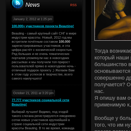
News
RSS
January 2, 2012 at 1:25 pm
100.000+ участников проекта Beauting!
Beauting - самый крупный сайт СНГ в мире
индустрии красоты. Новый, 2012 год мы
встретили почётным составом
100.000
зарегистрированных участников, и эта
Тогда возникае
цифра растёт с космической скоростью.
Ряд больших и не очень тематических
который наши 
порталов упомянули нас в новогодних
рассылках и мы получили топ-прирост
большинство в
пользователей прямо в новогоднюю ночь -
основываются 
отличный подарок проекту ;) Желаем Вам
в этом году успехов в творчестве, всего
совершенно др
самого наилучшего!
получается? О
нас.
October 21, 2011 at 3:20 pm
Я опишу вам о
77.777 участников социальной сети
применимую к,
Beauting!
Выбирай лучшее! Видимо, под эгидой
такого слогана регистрируются ежедневно
Вообще у боль
сотни новых участников крупнейшей в
того, что им 
стране социальной сети индустрии
красоты Beauting. В то же время, команда