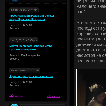
лицензия. Так 
мало чего зна
jan 18, 2020 at 2:28 pm
нас?
Требуется парикмахер-универсал
метро Проспект Ветеранов
А тем, что кро
Salary (USD): 50000
преподнести у
Sections:
хороший серви
презентации. 
dec 9, 2019 at 3:45 pm
движений масс
Мастер ногтевого сервиса метро
даёт и что в э
Проспект Ветеранов
несмотря на с
Salary (USD): Not specified
Sections:
весьма хороша
jun 18, 2019 at 11:19 am
Администратор в салон красоты
Salary (USD): 28000
Sections:
All jobs
Add vacancy