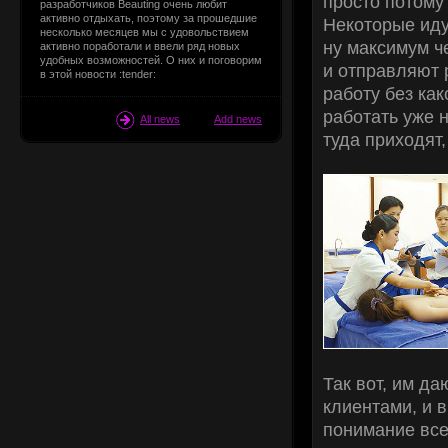
просто потому
разработчиков Beauting очень любит
активно отдыхать, поэтому за прошедшие
Некоторые иду
несколько месяцев мы с удовольствием
ну максимум ч
активно поработали и ввели ряд новых
удобных возможностей. О них и поговорим
и отправляют 
в этой новости :tender:
работу без как
работать уже н
All news
Add news
туда приходят,
Так вот, им да
клиентами, и в
понимание все