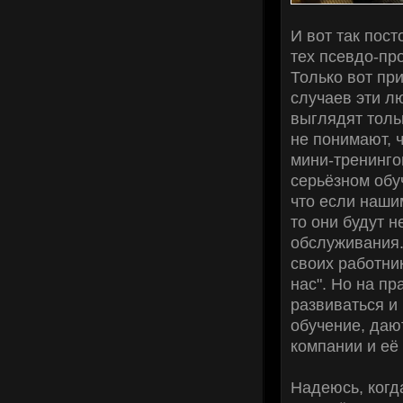
И вот так пост
тех псевдо-пр
Только вот пр
случаев эти л
выглядят толь
не понимают, 
мини-тренинго
серьёзном обу
что если наши
то они будут н
обслуживания.
своих работник
нас". Но на пр
развиваться и
обучение, даю
компании и её
Надеюсь, когд