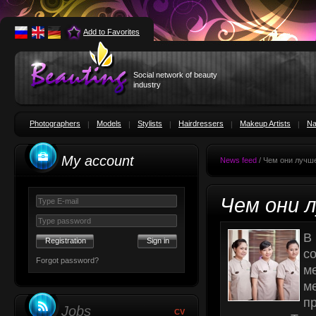
Add to Favorites
Social network of beauty
industry
Photographers
Models
Stylists
Hairdressers
Makeup Artists
Na
My account
News feed
/ Чем они лучш
Чем они 
В 
Registration
с
Forgot password?
ме
м
пр
Jobs
CV