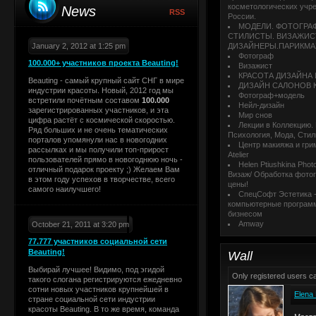
косметологических учр
News
RSS
России.
МОДЕЛИ. ФОТОГРА
СТИЛИСТЫ. ВИЗАЖИС
January 2, 2012 at 1:25 pm
ДИЗАЙНЕРЫ.ПАРИКМ
Фотограф
100.000+ участников проекта Beauting!
Визажист
КРАСОТА ДИЗАЙНА
Beauting - самый крупный сайт СНГ в мире
ДИЗАЙН САЛОНОВ 
индустрии красоты. Новый, 2012 год мы
Фотограф+модель
встретили почётным составом
100.000
Нейл-дизайн
зарегистрированных участников, и эта
Мир снов
цифра растёт с космической скоростью.
Лекции в Коллекцию.
Ряд больших и не очень тематических
Психология, Мода, Стил
порталов упомянули нас в новогодних
Центр макияжа и гри
рассылках и мы получили топ-прирост
Atelier
пользователей прямо в новогоднюю ночь -
Helen Ptiushkina Phot
отличный подарок проекту ;) Желаем Вам
Визаж/ Обработка фото
в этом году успехов в творчестве, всего
цены!
самого наилучшего!
СпецСофт Эстетика 
компьютерные програм
бизнесом
Amway
October 21, 2011 at 3:20 pm
77.777 участников социальной сети
Beauting!
Wall
Выбирай лучшее! Видимо, под эгидой
Only registered users 
такого слогана регистрируются ежедневно
сотни новых участников крупнейшей в
Elena
стране социальной сети индустрии
красоты Beauting. В то же время, команда