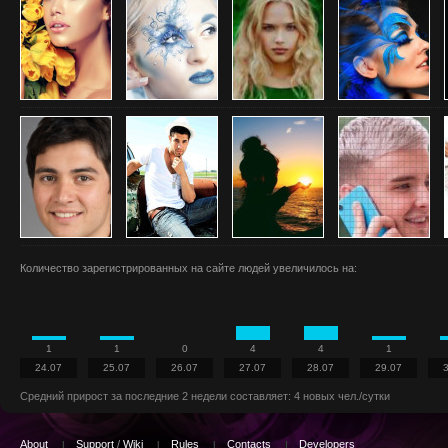
Количество зарегистрированных на сайте людей увеличилось на:
1
1
0
4
4
1
24.07
25.07
26.07
27.07
28.07
29.07
Средний прирост за последние 2 недели составляет: 4 новых чел./сутки
About
Support
/
Wiki
Rules
Contacts
Developers