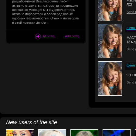
Масте
разработчиков Beauting очень любит
ЛС!
активно отдыхать, поэтому за прошедшие
несколько месяцев мы с удовольствием
Send 
активно поработали и ввели ряд новых
удобных возможностей. О них и поговорим
в этой новости :tender:
Elena
All news
Add news
МАСТ
18 мар
Send 
Elena
С НО
Send 
New users of the site