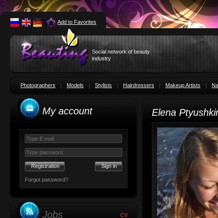
Add to Favorites
Social network of beauty
industry
Photographers
Models
Stylists
Hairdressers
Makeup Artists
Na
My account
Elena Ptyushk
Registration
Forgot password?
Jobs
CV