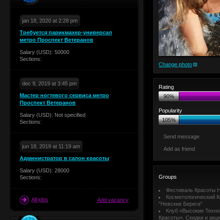
jan 18, 2020 at 2:28 pm
Требуется парикмахер-универсал
метро Проспект Ветеранов
Salary (USD): 50000
Sections:
Change photo
dec 9, 2019 at 3:45 pm
Rating
Мастер ногтевого сервиса метро
90%
Проспект Ветеранов
Popularity
Salary (USD): Not specified
105%
Sections:
Send message
jun 18, 2019 at 11:19 am
Add as friend
Администратор в салон красоты
Salary (USD): 28000
Groups
Sections:
Фестиваль Красоты Н
Косметологический К
All jobs
Add vacancy
"Невские Берега"
Клуб «Высокие Техно
Красоты». Скидки и акц