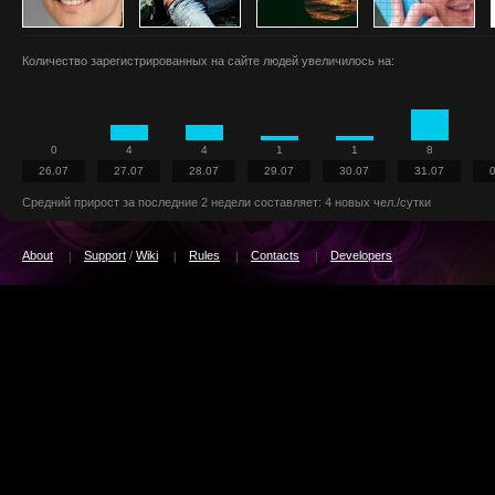
Количество зарегистрированных на сайте людей увеличилось на:
0
4
4
1
1
8
26.07
27.07
28.07
29.07
30.07
31.07
Средний прирост за последние 2 недели составляет: 4 новых чел./сутки
About
Support
/
Wiki
Rules
Contacts
Developers