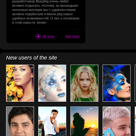
разработчиков Beauting очень любит
активно отдыхать, поэтому за прошедшие
несколько месяцев мы с удовольствием
активно поработали и ввели ряд новых
удобных возможностей. О них и поговорим
в этой новости :tender:
All news
Add news
New users of the site