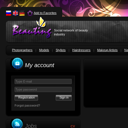
Add to Favorites
Social network of beauty
industry
Photographers
Models
Stylists
Hairdressers
Makeup Artists
Na
My account
Registration
Forgot password?
Jobs
CV