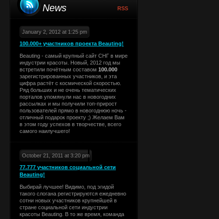
News
RSS
January 2, 2012 at 1:25 pm
100.000+ участников проекта Beauting!
Beauting - самый крупный сайт СНГ в мире
индустрии красоты. Новый, 2012 год мы
встретили почётным составом
100.000
зарегистрированных участников, и эта
цифра растёт с космической скоростью.
Ряд больших и не очень тематических
порталов упомянули нас в новогодних
рассылках и мы получили топ-прирост
пользователей прямо в новогоднюю ночь -
отличный подарок проекту ;) Желаем Вам
в этом году успехов в творчестве, всего
самого наилучшего!
October 21, 2011 at 3:20 pm
77.777 участников социальной сети
Beauting!
Выбирай лучшее! Видимо, под эгидой
такого слогана регистрируются ежедневно
сотни новых участников крупнейшей в
стране социальной сети индустрии
красоты Beauting. В то же время, команда