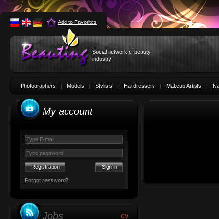
Add to Favorites
Social network of beauty
industry
Photographers
Models
Stylists
Hairdressers
Makeup Artists
Na
My account
Registration
Forgot password?
Jobs
CV