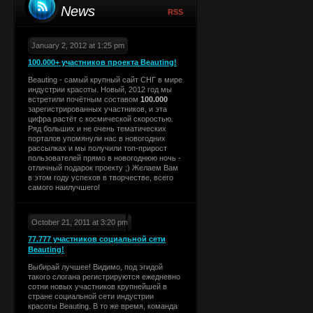
News
RSS
January 2, 2012 at 1:25 pm
100.000+ участников проекта Beauting!
Beauting - самый крупный сайт СНГ в мире
индустрии красоты. Новый, 2012 год мы
встретили почётным составом
100.000
зарегистрированных участников, и эта
цифра растёт с космической скоростью.
Ряд больших и не очень тематических
порталов упомянули нас в новогодних
рассылках и мы получили топ-прирост
пользователей прямо в новогоднюю ночь -
отличный подарок проекту ;) Желаем Вам
в этом году успехов в творчестве, всего
самого наилучшего!
October 21, 2011 at 3:20 pm
77.777 участников социальной сети
Beauting!
Выбирай лучшее! Видимо, под эгидой
такого слогана регистрируются ежедневно
сотни новых участников крупнейшей в
стране социальной сети индустрии
красоты Beauting. В то же время, команда