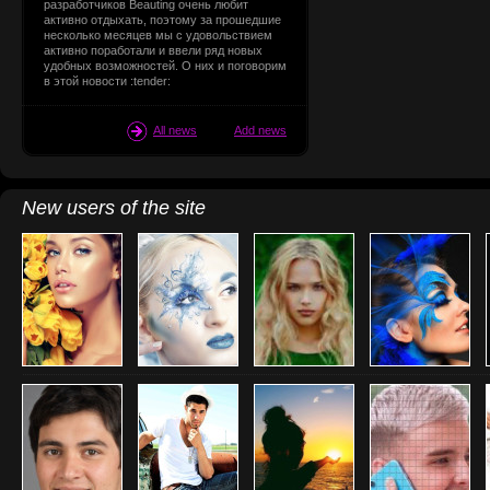
разработчиков Beauting очень любит
активно отдыхать, поэтому за прошедшие
несколько месяцев мы с удовольствием
активно поработали и ввели ряд новых
удобных возможностей. О них и поговорим
в этой новости :tender:
All news
Add news
New users of the site