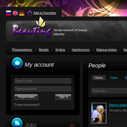
Add to Favorites
Social network of beauty
industry
Photographers
Models
Stylists
Hairdressers
Makeup Artists
Na
My account
People
Users
Clubs
E
Registration
Forgot password?
Mariya Sola
43 years old
Jobs
CV