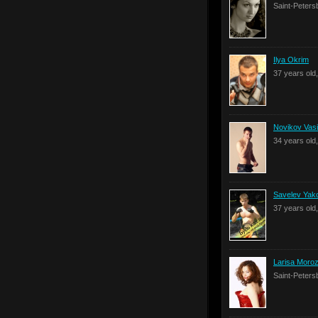
Saint-Peters
Ilya Okrim
37 years old
Novikov Vasi
34 years old
Savelev Yak
37 years old
Larisa Moro
Saint-Peters