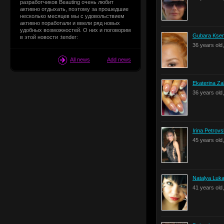
разработчиков Beauting очень любит
активно отдыхать, поэтому за прошедшие
несколько месяцев мы с удовольствием
активно поработали и ввели ряд новых
удобных возможностей. О них и поговорим
Gubara Ksen
в этой новости :tender:
36 years old
All news
Add news
Ekaterina Z
36 years old
Irina Petrov
45 years ol
Natalya Luk
41 years old