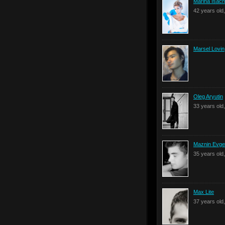
Marina Isac
42 years old
Marsel Lovin
Oleg Aryutin
33 years old
Maznin Evge
35 years old
Max Lite
37 years old