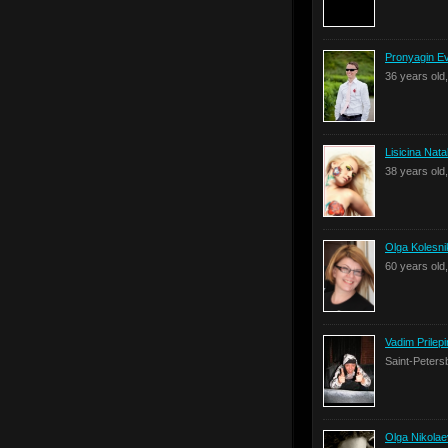
Pronyagin E
36 years old
Lisicina Nat
38 years old
Olga Kolesn
60 years ol
Vadim Prilepi
Saint-Peters
Olga Nikola