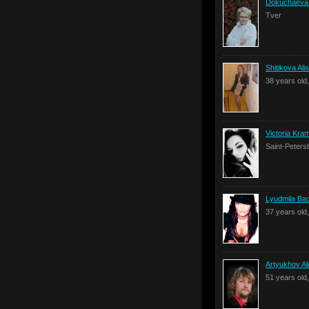
Dokuchaeva 
Tver
Shitikova Ali
38 years old
Victoria Kra
Saint-Peters
Lyudmila Ba
37 years old
Artyukhov A
51 years old