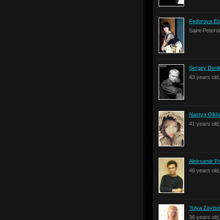
Fedorova Ek
Saint-Peters
Sergey Donk
43 years old
Nastya Olkh
41 years ol
Aleksandr P
46 years old
Yulya Zayts
36 years old