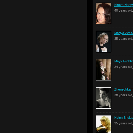
Kirova Nast
40 years old
Mariya Zvez
35 years ol
Mayk Prokh
34 years old
Zhenechka I
38 years old
Helen Shulg
35 years old