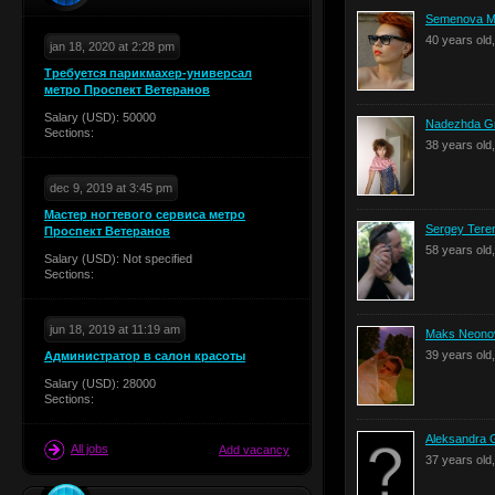
Semenova Ma
40 years old
jan 18, 2020 at 2:28 pm
Требуется парикмахер-универсал
метро Проспект Ветеранов
Salary (USD): 50000
Nadezhda Gr
Sections:
38 years ol
dec 9, 2019 at 3:45 pm
Мастер ногтевого сервиса метро
Sergey Tere
Проспект Ветеранов
58 years ol
Salary (USD): Not specified
Sections:
jun 18, 2019 at 11:19 am
Maks Neono
39 years old
Администратор в салон красоты
Salary (USD): 28000
Sections:
Aleksandra
All jobs
Add vacancy
37 years old