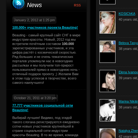
News
RSS
KOSIChKA
40 years old
January 2, 2012 at 1:25 pm
100.000+ участников проекта Beauting!
Beauting - самый крупный сайт СНГ в мире
индустрии красоты. Новый, 2012 год мы
Belova Tasy
встретили почётным составом
100.000
зарегистрированных участников, и эта
38 years old
цифра растёт с космической скоростью.
Ряд больших и не очень тематических
порталов упомянули нас в новогодних
рассылках и мы получили топ-прирост
пользователей прямо в новогоднюю ночь -
Elena Ivano
отличный подарок проекту ;) Желаем Вам
39 years old
в этом году успехов в творчестве, всего
самого наилучшего!
October 21, 2011 at 3:20 pm
Marina Nikiti
77.777 участников социальной сети
38 years old
Beauting!
Выбирай лучшее! Видимо, под эгидой
такого слогана регистрируются ежедневно
сотни новых участников крупнейшей в
стране социальной сети индустрии
Natalya Zhe
красоты Beauting. В то же время, команда
42 years old