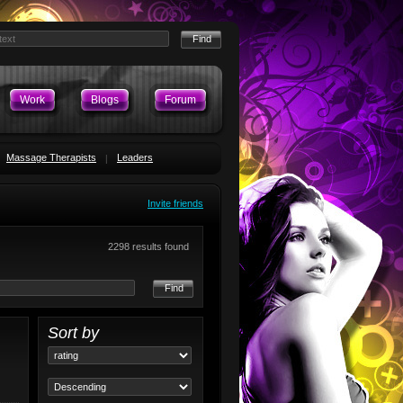
Work
Blogs
Forum
Massage Therapists
Leaders
Invite friends
2298 results found
Find
Sort by