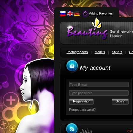
Add to Favorites
Social network 
industry
Photographers
Models
Stylists
Ha
My account
Registration
Forgot password?
Jobs
CV