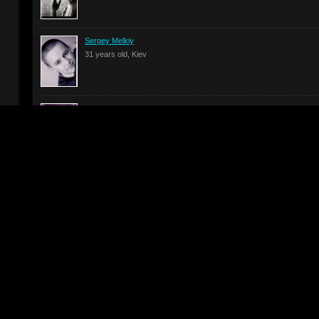
Sergey Melkiy
31 years old, Kiev
Vanek, Mavrin
34 years old, Kiev
Evgeniya Sushich
35 years old, Kiev
Ivan Ishchenko
36 years old, Kiev
Ilya Rayter