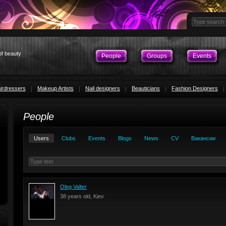
of beauty
People
Groups
Events
irdressers
Makeup Artists
Nail designers
Beauticians
Fashion Designers
People
Users
Clubs
Events
Blogs
News
CV
Вакансии
Oleg Valter
38 years old, Kiev