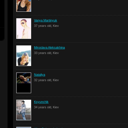
Vanya Martinyuk
37 years old, Kiev
Miroslava Aleksakhina
33 years old, Kiev
Nataliya
32 years old, Kiev
Ksyunchik
34 years old, Kiev