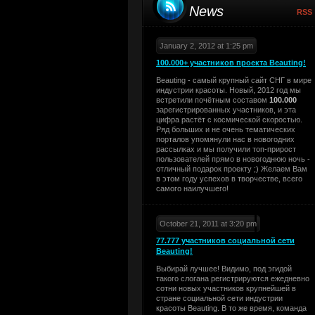
News
RSS
January 2, 2012 at 1:25 pm
100.000+ участников проекта Beauting!
Beauting - самый крупный сайт СНГ в мире
индустрии красоты. Новый, 2012 год мы
встретили почётным составом
100.000
зарегистрированных участников, и эта
цифра растёт с космической скоростью.
Ряд больших и не очень тематических
порталов упомянули нас в новогодних
рассылках и мы получили топ-прирост
пользователей прямо в новогоднюю ночь -
отличный подарок проекту ;) Желаем Вам
в этом году успехов в творчестве, всего
самого наилучшего!
October 21, 2011 at 3:20 pm
77.777 участников социальной сети
Beauting!
Выбирай лучшее! Видимо, под эгидой
такого слогана регистрируются ежедневно
сотни новых участников крупнейшей в
стране социальной сети индустрии
красоты Beauting. В то же время, команда