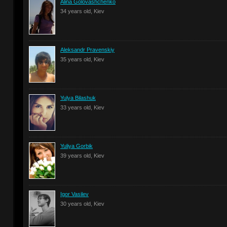
Alina Golovashchenko
34 years old, Kiev
Aleksandr Pravenskiy
35 years old, Kiev
Yulya Bilashuk
33 years old, Kiev
Yuliya Gorbik
39 years old, Kiev
Igor Vasilev
30 years old, Kiev