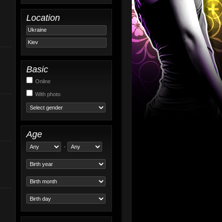
Location
Basic
Online
With photo
Age
-