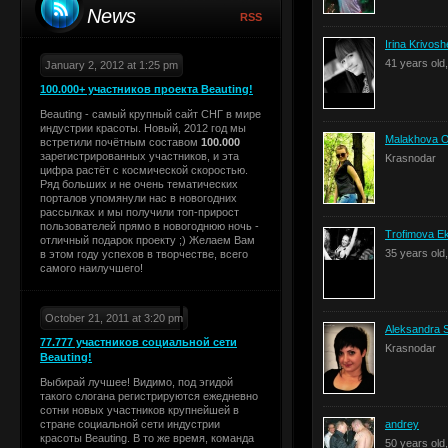
News
RSS
Irina Krivos
41 years old
January 2, 2012 at 1:25 pm
100.000+ участников проекта Beauting!
Beauting - самый крупный сайт СНГ в мире
индустрии красоты. Новый, 2012 год мы
Malakhova O
встретили почётным составом
100.000
зарегистрированных участников, и эта
Krasnodar
цифра растёт с космической скоростью.
Ряд больших и не очень тематических
порталов упомянули нас в новогодних
рассылках и мы получили топ-прирост
пользователей прямо в новогоднюю ночь -
Trofimova Ek
отличный подарок проекту ;) Желаем Вам
35 years old
в этом году успехов в творчестве, всего
самого наилучшего!
October 21, 2011 at 3:20 pm
Aleksandra 
77.777 участников социальной сети
Krasnodar
Beauting!
Выбирай лучшее! Видимо, под эгидой
такого слогана регистрируются ежедневно
сотни новых участников крупнейшей в
стране социальной сети индустрии
andrey
красоты Beauting. В то же время, команда
50 years old