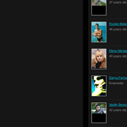
37 years old
Ruslan Bida
46 years old
Elena Nikola
40 years old
Darya Parha
Krasnodar
Vasiliy Bere
42 years old