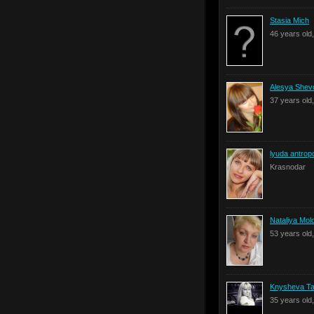
Stasia Mich
46 years old
Alesya Shev
37 years old
lyuda antrop
Krasnodar
Nataliya Mo
53 years old
Knysheva T
35 years old