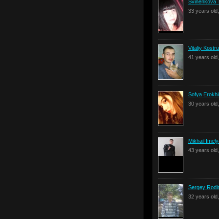
Svinenkova 
33 years old
Vitaliy Kostr
41 years old
Sofya Erokh
30 years old
Mikhail Imel
43 years old
Sergey Rodi
32 years old