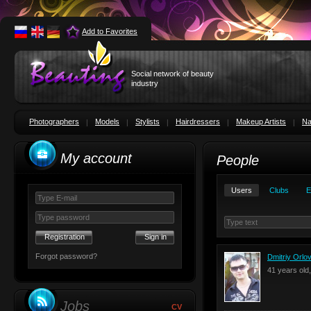
Add to Favorites
Social network of beauty
industry
Photographers
Models
Stylists
Hairdressers
Makeup Artists
Na
My account
People
Users
Clubs
E
Registration
Forgot password?
Dmitriy Orlo
41 years old
Jobs
CV