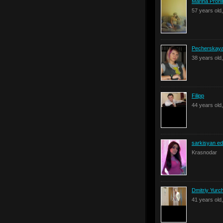
Marina Pronin
57 years old
Pecherskaya
38 years old
Filipp
44 years old
sarkisyan ed
Krasnodar
Dmitriy Yurc
41 years old