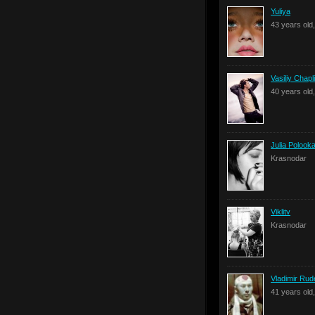
Yuliya
43 years old
Vasiliy Chapl
40 years old
Julia Polook
Krasnodar
Viklitv
Krasnodar
Vladimir Ru
41 years old