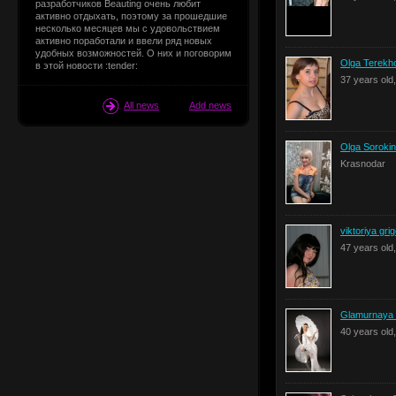
разработчиков Beauting очень любит
активно отдыхать, поэтому за прошедшие
несколько месяцев мы с удовольствием
активно поработали и ввели ряд новых
удобных возможностей. О них и поговорим
Olga Terekh
в этой новости :tender:
37 years old
All news
Add news
Olga Soroki
Krasnodar
viktoriya grig
47 years old
Glamurnaya
40 years old