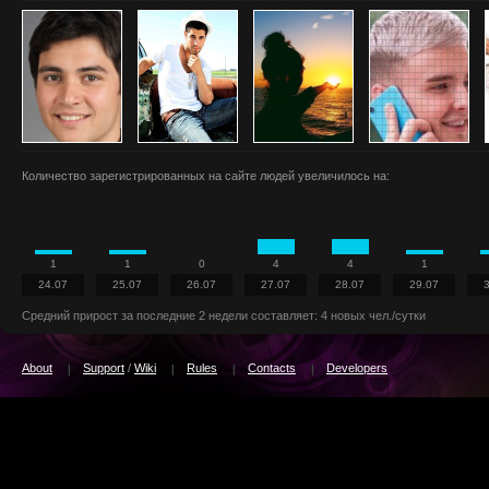
Количество зарегистрированных на сайте людей увеличилось на:
1
1
0
4
4
1
24.07
25.07
26.07
27.07
28.07
29.07
Средний прирост за последние 2 недели составляет: 4 новых чел./сутки
About
Support
/
Wiki
Rules
Contacts
Developers