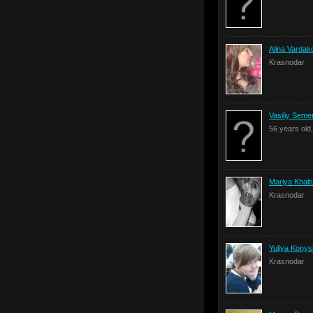
Alina Vardak
Krasnodar
Vasiliy Sem
56 years old
Mariya Khalt
Krasnodar
Yuliya Kony
Krasnodar