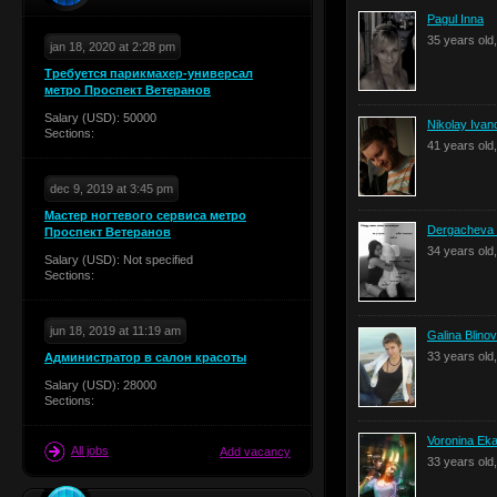
Pagul Inna
35 years old
jan 18, 2020 at 2:28 pm
Требуется парикмахер-универсал
метро Проспект Ветеранов
Salary (USD): 50000
Nikolay Ivan
Sections:
41 years old
dec 9, 2019 at 3:45 pm
Мастер ногтевого сервиса метро
Dergacheva 
Проспект Ветеранов
34 years old
Salary (USD): Not specified
Sections:
jun 18, 2019 at 11:19 am
Galina Blino
33 years old
Администратор в салон красоты
Salary (USD): 28000
Sections:
Voronina Eka
All jobs
Add vacancy
33 years old